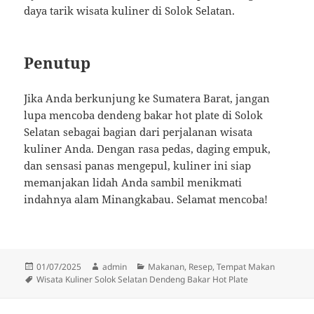
daya tarik wisata kuliner di Solok Selatan.
Penutup
Jika Anda berkunjung ke Sumatera Barat, jangan
lupa mencoba dendeng bakar hot plate di Solok
Selatan sebagai bagian dari perjalanan wisata
kuliner Anda. Dengan rasa pedas, daging empuk,
dan sensasi panas mengepul, kuliner ini siap
memanjakan lidah Anda sambil menikmati
indahnya alam Minangkabau. Selamat mencoba!
Diposkan
Penulis
Kategori
01/07/2025
admin
Makanan
,
Resep
,
Tempat Makan
pada
Tag
Wisata Kuliner Solok Selatan Dendeng Bakar Hot Plate