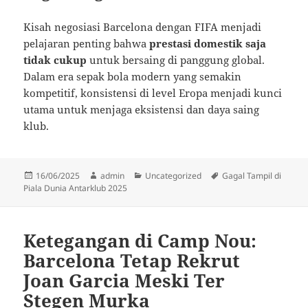
Kisah negosiasi Barcelona dengan FIFA menjadi
pelajaran penting bahwa
prestasi domestik saja
tidak cukup
untuk bersaing di panggung global.
Dalam era sepak bola modern yang semakin
kompetitif, konsistensi di level Eropa menjadi kunci
utama untuk menjaga eksistensi dan daya saing
klub.
Diposkan
Penulis
Kategori
Tag
16/06/2025
admin
Uncategorized
Gagal Tampil di
pada
Piala Dunia Antarklub 2025
Ketegangan di Camp Nou:
Barcelona Tetap Rekrut
Joan Garcia Meski Ter
Stegen Murka