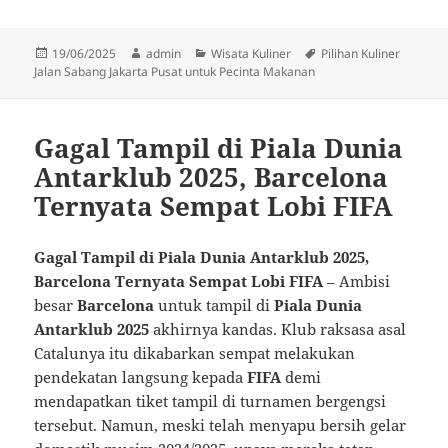
Diposkan
Penulis
Kategori
Tag
19/06/2025
admin
Wisata Kuliner
Pilihan Kuliner
pada
Jalan Sabang Jakarta Pusat untuk Pecinta Makanan
Gagal Tampil di Piala Dunia
Antarklub 2025, Barcelona
Ternyata Sempat Lobi FIFA
Gagal Tampil di Piala Dunia Antarklub 2025,
Barcelona Ternyata Sempat Lobi FIFA
– Ambisi
besar
Barcelona
untuk tampil di
Piala Dunia
Antarklub 2025
akhirnya kandas. Klub raksasa asal
Catalunya itu dikabarkan sempat melakukan
pendekatan langsung kepada
FIFA
demi
mendapatkan tiket tampil di turnamen bergengsi
tersebut. Namun, meski telah menyapu bersih gelar