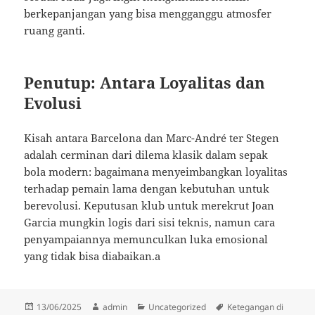
berkepanjangan yang bisa mengganggu atmosfer
ruang ganti.
Penutup: Antara Loyalitas dan
Evolusi
Kisah antara Barcelona dan Marc-André ter Stegen
adalah cerminan dari dilema klasik dalam sepak
bola modern: bagaimana menyeimbangkan loyalitas
terhadap pemain lama dengan kebutuhan untuk
berevolusi. Keputusan klub untuk merekrut Joan
Garcia mungkin logis dari sisi teknis, namun cara
penyampaiannya memunculkan luka emosional
yang tidak bisa diabaikan.a
Diposkan
Penulis
Kategori
Tag
13/06/2025
admin
Uncategorized
Ketegangan di