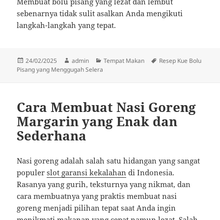
Membuat bolu pisang yang lezat dan lembut
sebenarnya tidak sulit asalkan Anda mengikuti
langkah-langkah yang tepat.
Diposkan
Penulis
Kategori
Tag
24/02/2025
admin
Tempat Makan
Resep Kue Bolu
pada
Pisang yang Menggugah Selera
Cara Membuat Nasi Goreng
Margarin yang Enak dan
Sederhana
Nasi goreng adalah salah satu hidangan yang sangat
populer
slot garansi kekalahan
di Indonesia.
Rasanya yang gurih, teksturnya yang nikmat, dan
cara membuatnya yang praktis membuat nasi
goreng menjadi pilihan tepat saat Anda ingin
menikmati makanan yang cepat namun lezat. Salah