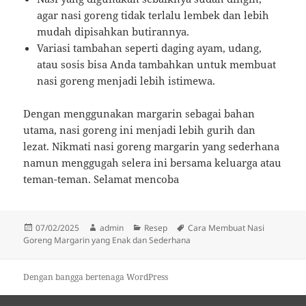
agar nasi goreng tidak terlalu lembek dan lebih
mudah dipisahkan butirannya.
Variasi tambahan seperti daging ayam, udang,
atau sosis bisa Anda tambahkan untuk membuat
nasi goreng menjadi lebih istimewa.
Dengan menggunakan margarin sebagai bahan
utama, nasi goreng ini menjadi lebih gurih dan
lezat. Nikmati nasi goreng margarin yang sederhana
namun menggugah selera ini bersama keluarga atau
teman-teman. Selamat mencoba
Diposkan
Penulis
Kategori
Tag
07/02/2025
admin
Resep
Cara Membuat Nasi
pada
Goreng Margarin yang Enak dan Sederhana
Dengan bangga bertenaga WordPress