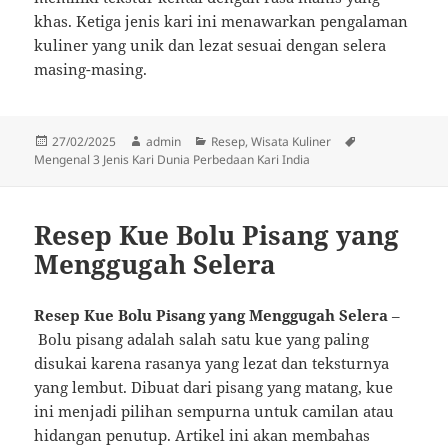
khas. Ketiga jenis kari ini menawarkan pengalaman
kuliner yang unik dan lezat sesuai dengan selera
masing-masing.
Diposkan
Penulis
Kategori
Tag
27/02/2025
admin
Resep
,
Wisata Kuliner
pada
Mengenal 3 Jenis Kari Dunia Perbedaan Kari India
Resep Kue Bolu Pisang yang
Menggugah Selera
Resep Kue Bolu Pisang yang Menggugah Selera
–
Bolu pisang adalah salah satu kue yang paling
disukai karena rasanya yang lezat dan teksturnya
yang lembut. Dibuat dari pisang yang matang, kue
ini menjadi pilihan sempurna untuk camilan atau
hidangan penutup. Artikel ini akan membahas