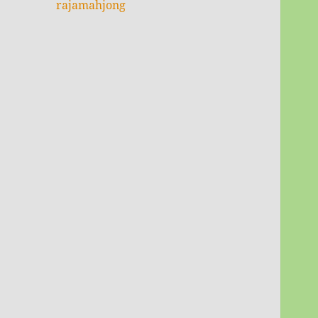
rajamahjong