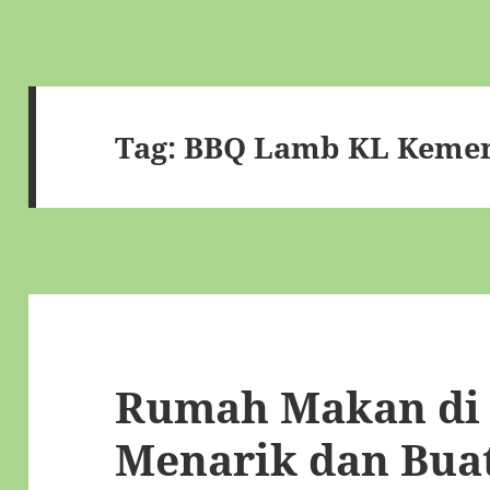
Tag:
BBQ Lamb KL Keme
Rumah Makan di 
Menarik dan Bua