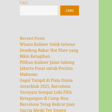
Cari
CARI
Recent Posts
Wisata Kuliner Solok Selatan
Dendeng Bakar Hot Plate yang
Bikin Ketagihan.
Pilihan Kuliner Jalan Sabang
Jakarta Pusat untuk Pecinta
Makanan
Gagal Tampil di Piala Dunia
Antarklub 2025, Barcelona
Ternyata Sempat Lobi FIFA
Ketegangan di Camp Nou:
Barcelona Tetap Rekrut Joan
Garcia Meski Ter Stegen