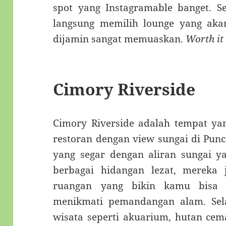
spot yang Instagramable banget. S
langsung memilih lounge yang ak
dijamin sangat memuaskan.
Worth it
Cimory Riverside
Cimory Riverside adalah tempat ya
restoran dengan view sungai di Punc
yang segar dengan aliran sungai y
berbagai hidangan lezat, mereka
ruangan yang bikin kamu bisa 
menikmati pemandangan alam. Sela
wisata seperti akuarium, hutan cema