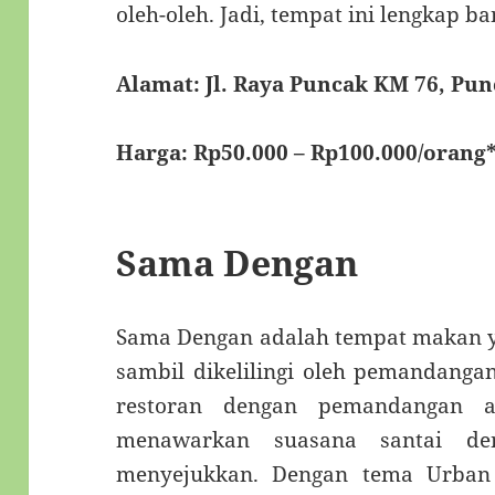
oleh-oleh. Jadi, tempat ini lengkap ba
Alamat: Jl. Raya Puncak KM 76, Pun
Harga: Rp50.000 – Rp100.000/orang
Sama Dengan
Sama Dengan adalah tempat makan y
sambil dikelilingi oleh pemandanga
restoran dengan pemandangan a
menawarkan suasana santai d
menyejukkan. Dengan tema Urban J