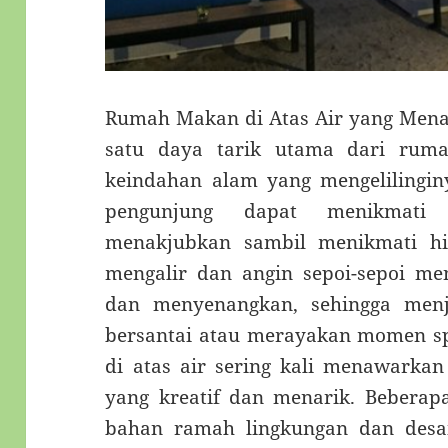
Rumah Makan di Atas Air yang Menar
satu daya tarik utama dari rum
keindahan alam yang mengelilinginya
pengunjung dapat menikmati
menakjubkan sambil menikmati hi
mengalir dan angin sepoi-sepoi me
dan menyenangkan, sehingga menj
bersantai atau merayakan momen spe
di atas air sering kali menawarka
yang kreatif dan menarik. Bebera
bahan ramah lingkungan dan desa