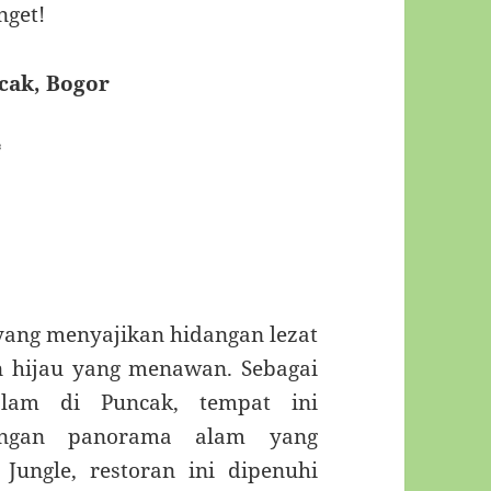
nget!
cak, Bogor
*
ang menyajikan hidangan lezat
n hijau yang menawan. Sebagai
lam di Puncak, tempat ini
engan panorama alam yang
ungle, restoran ini dipenuhi