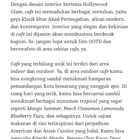
Dengan desain interior bertema Hollywood
Glam,
cafe
ini memadukan berbagai sentuhan, yaitu
gaya klasik khas Abad Pertengahan, aliran modern,
dan kontemporer. Interior yang elegan dan kekinian
di
cafe
ini dijamin akan membuatmu berdecak
kagum.
So
, jangan lupa untuk foto OOTD dan
berswafoto di area sekitar
cafe,
ya.
Cafe
yang terbilang unik ini terdiri dari area
indoor
dan
outdoor
. Ya, di area
outdoor cafe
kamu
bisa nongkrong sambil menikmati hamparan
pemandangan Kota Semarang yang sungguh
epic
. Di
siang hari yang terik, kamu bisa bersantai sambil
menikmati berbagai minuman
tropical
yang segar
seperti
Mango Summer, Peach Cinnamon Lemonade,
Blueberry Yuzu,
dan sebagainya. Untuk sajian
makanan di sini terinspirasi dari perpaduan
American dan Asian Cuisine yang halal. Kamu bisa
mencoba
Kimchi Mandu, Penang Char Kway Teow,