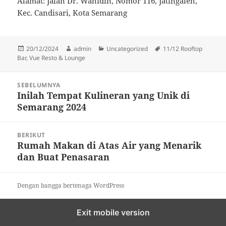
Alamat: Jalan Dr. Wahidin, Nomor 116, Jatingaleh,
Kec. Candisari, Kota Semarang
Diposkan
Penulis
Kategori
Tag
20/12/2024
admin
Uncategorized
11/12 Rooftop
pada
Bar
,
Vue Resto & Lounge
Navigasi
SEBELUMNYA
pos
Inilah Tempat Kulineran yang Unik di
Pos
Semarang 2024
sebelumnya:
BERIKUT
Rumah Makan di Atas Air yang Menarik
Pos
dan Buat Penasaran
berikutnya:
Dengan bangga bertenaga WordPress
Exit mobile version