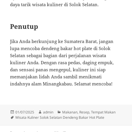
daya tarik wisata kuliner di Solok Selatan.
Penutup
Jika Anda berkunjung ke Sumatera Barat, jangan
lupa mencoba dendeng bakar hot plate di Solok
Selatan sebagai bagian dari perjalanan wisata
kuliner Anda. Dengan rasa pedas, daging empuk,
dan sensasi panas mengepul, kuliner ini siap
memanjakan lidah Anda sambil menikmati
indahnya alam Minangkabau. Selamat mencoba!
Diposkan
Penulis
Kategori
01/07/2025
admin
Makanan
,
Resep
,
Tempat Makan
pada
Tag
Wisata Kuliner Solok Selatan Dendeng Bakar Hot Plate