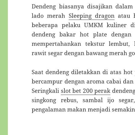
Dendeng biasanya disajikan dalam
lado merah
Sleeping dragon
atau h
beberapa pelaku UMKM kuliner di
dendeng bakar hot plate dengan 
mempertahankan tekstur lembut, 
rawit segar dengan bawang merah go
Saat dendeng diletakkan di atas hot
bercampur dengan aroma cabai dan 
Seringkali
slot bet 200 perak
dendeng 
singkong rebus, sambal ijo sega
pengalaman makan menjadi semakin 