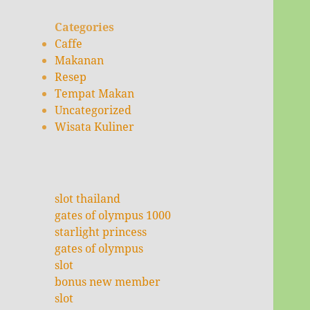
Categories
Caffe
Makanan
Resep
Tempat Makan
Uncategorized
Wisata Kuliner
slot thailand
gates of olympus 1000
starlight princess
gates of olympus
slot
bonus new member
slot