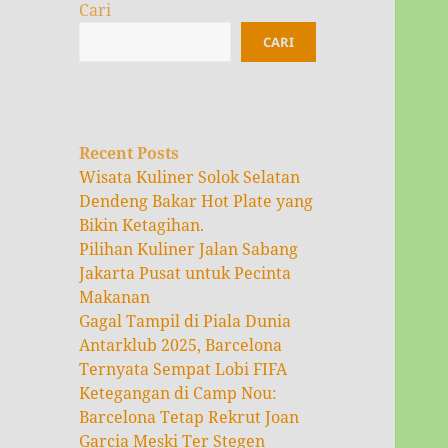
Cari
CARI
Recent Posts
Wisata Kuliner Solok Selatan
Dendeng Bakar Hot Plate yang
Bikin Ketagihan.
Pilihan Kuliner Jalan Sabang
Jakarta Pusat untuk Pecinta
Makanan
Gagal Tampil di Piala Dunia
Antarklub 2025, Barcelona
Ternyata Sempat Lobi FIFA
Ketegangan di Camp Nou:
Barcelona Tetap Rekrut Joan
Garcia Meski Ter Stegen