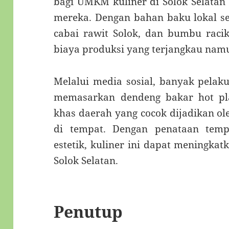
bagi UMKM kuliner di Solok Selatan
mereka. Dengan bahan baku lokal sep
cabai rawit Solok, dan bumbu raci
biaya produksi yang terjangkau namun
Melalui media sosial, banyak pelak
memasarkan dendeng bakar hot plat
khas daerah yang cocok dijadikan ol
di tempat. Dengan penataan te
estetik, kuliner ini dapat meningkat
Solok Selatan.
Penutup