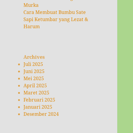
Murka
Cara Membuat Bumbu Sate
Sapi Ketumbar yang Lezat &
Harum
Archives
Juli 2025
Juni 2025
Mei 2025
April 2025
Maret 2025
Februari 2025
Januari 2025
Desember 2024