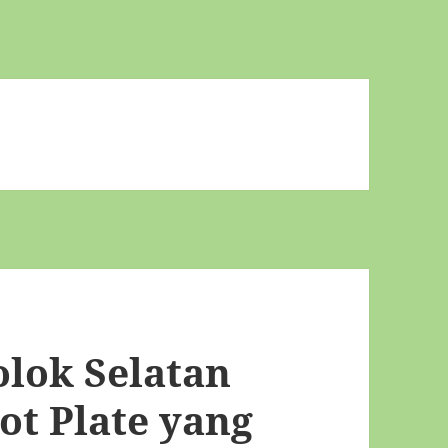
olok Selatan
t Plate yang