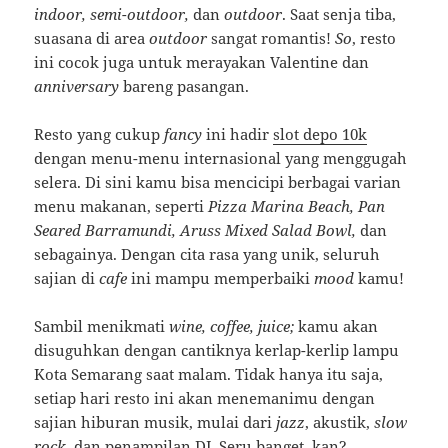
indoor, semi-outdoor,
dan
outdoor
. Saat senja tiba,
suasana di area
outdoor
sangat romantis!
So
, resto
ini cocok juga untuk merayakan Valentine dan
anniversary
bareng pasangan.
Resto yang cukup
fancy
ini hadir
slot depo 10k
dengan menu-menu internasional yang menggugah
selera. Di sini kamu bisa mencicipi berbagai varian
menu makanan, seperti
Pizza Marina Beach, Pan
Seared Barramundi, Aruss Mixed Salad Bowl,
dan
sebagainya. Dengan cita rasa yang unik, seluruh
sajian di
cafe
ini mampu memperbaiki
mood
kamu!
Sambil menikmati
wine, coffee, juice;
kamu akan
disuguhkan dengan cantiknya kerlap-kerlip lampu
Kota Semarang saat malam. Tidak hanya itu saja,
setiap hari resto ini akan menemanimu dengan
sajian hiburan musik, mulai dari
jazz
, akustik,
slow
rock
, dan penampilan DJ. Seru banget, kan?