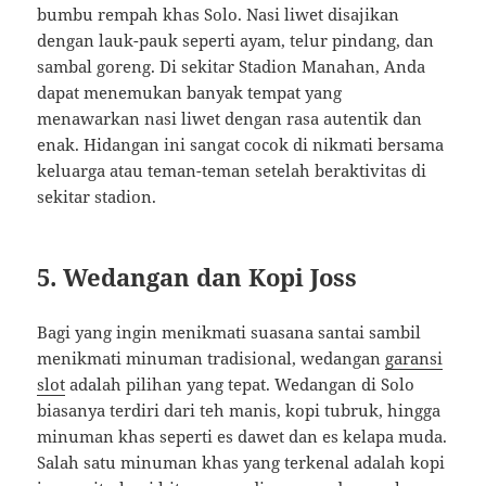
bumbu rempah khas Solo. Nasi liwet disajikan
dengan lauk-pauk seperti ayam, telur pindang, dan
sambal goreng. Di sekitar Stadion Manahan, Anda
dapat menemukan banyak tempat yang
menawarkan nasi liwet dengan rasa autentik dan
enak. Hidangan ini sangat cocok di nikmati bersama
keluarga atau teman-teman setelah beraktivitas di
sekitar stadion.
5.
Wedangan dan Kopi Joss
Bagi yang ingin menikmati suasana santai sambil
menikmati minuman tradisional, wedangan
garansi
slot
adalah pilihan yang tepat. Wedangan di Solo
biasanya terdiri dari teh manis, kopi tubruk, hingga
minuman khas seperti es dawet dan es kelapa muda.
Salah satu minuman khas yang terkenal adalah kopi