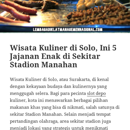
Wisata Kuliner di Solo, Ini 5
Jajanan Enak di Sekitar
Stadion Manahan
Wisata Kuliner di Solo, atau Surakarta, di kenal
dengan kekayaan budaya dan kulinernya yang
menggugah selera. Bagi para pecinta
slot depo
kuliner, kota ini menawarkan berbagai pilihan
makanan khas yang bisa di nikmati, salah satunya di
sekitar Stadion Manahan. Selain menjadi tempat
pertandingan olahraga, area sekitar stadion juga
menjadi lokasi yang strategis untuk menikmati