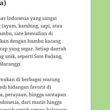
a)
has Indonesia yang sangat
g (ayam, kambing, sapi, atau
bambu, sate kemudian di
ajikan dengan bumbu kacang
ap yang segar. Setiap daerah
ng unik, seperti Sate Padang,
 Maranggi.
emukan di berbagai warung
adi hidangan favorit di
sta, perayaan, hingga santapan
ndonesia, dari manis hingga
 cocok untuk semua kalangan.