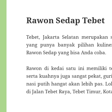
Rawon Sedap Tebet
Tebet, Jakarta Selatan merupakan 
yang punya banyak pilihan kuline
Rawon Sedap yang bisa Anda coba.
Rawon di kedai satu ini memiliki 
serta kuahnya juga sangat pekat, gu
nasi putih hangat akan lebih pas. L
di Jalan Tebet Raya, Tebet Timur, Kot