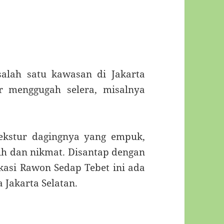
salah satu kawasan di Jakarta
r menggugah selera, misalnya
tekstur dagingnya yang empuk,
rih dan nikmat. Disantap dengan
okasi Rawon Sedap Tebet ini ada
a Jakarta Selatan.