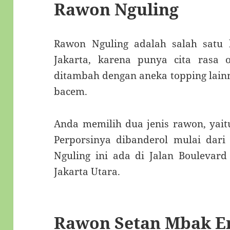
Rawon Nguling
Rawon Nguling adalah salah satu 
Jakarta, karena punya cita rasa o
ditambah dengan aneka topping lainn
bacem.
Anda memilih dua jenis rawon, yait
Perporsinya dibanderol mulai dari
Nguling ini ada di Jalan Boulevard
Jakarta Utara.
Rawon Setan Mbak E