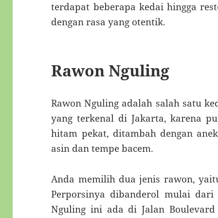
terdapat beberapa kedai hingga re
dengan rasa yang otentik.
Rawon Nguling
Rawon Nguling adalah salah satu k
yang terkenal di Jakarta, karena pu
hitam pekat, ditambah dengan aneka
asin dan tempe bacem.
Anda memilih dua jenis rawon, yait
Perporsinya dibanderol mulai dari
Nguling ini ada di Jalan Boulevard