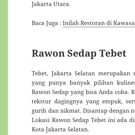
Jakarta Utara.
Baca Juga :
Inilah Restoran di Kawasa
Rawon Sedap Tebet
Tebet, Jakarta Selatan merupakan 
yang punya banyak pilihan kuline
Rawon Sedap yang bisa Anda coba. Ra
tekstur dagingnya yang empuk, ser
gurih dan nikmat. Disantap dengan na
Lokasi Rawon Sedap Tebet ini ada di
Kota Jakarta Selatan.