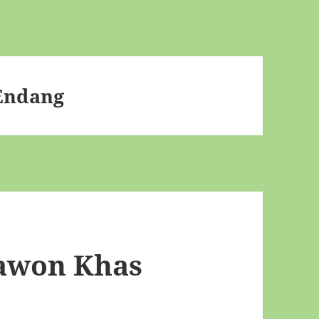
Endang
awon Khas