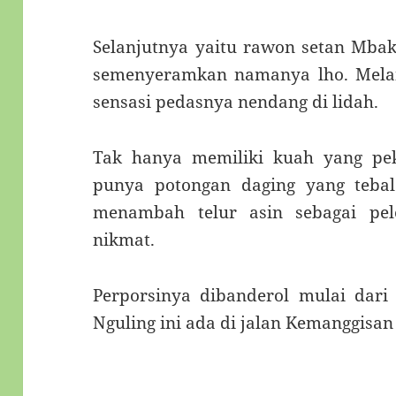
Selanjutnya yaitu rawon setan Mba
semenyeramkan namanya lho. Melain
sensasi pedasnya nendang di lidah.
Tak hanya memiliki kuah yang pek
punya potongan daging yang teba
menambah telur asin sebagai pel
nikmat.
Perporsinya dibanderol mulai dari
Nguling ini ada di jalan Kemanggisan