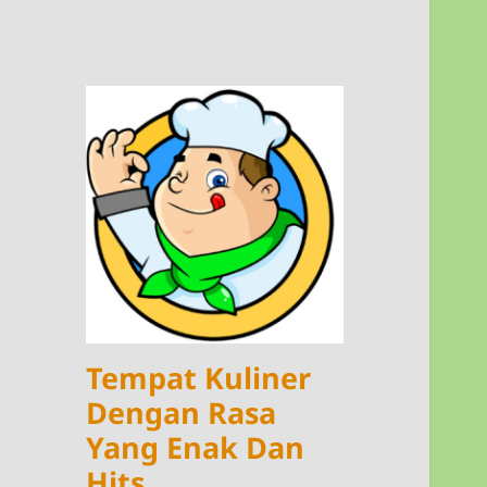
Tempat Kuliner
Dengan Rasa
Yang Enak Dan
Hits