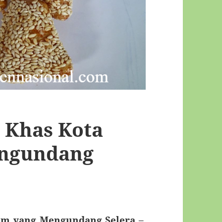
 Khas Kota
ngundang
um yang Mengundang Selera
–