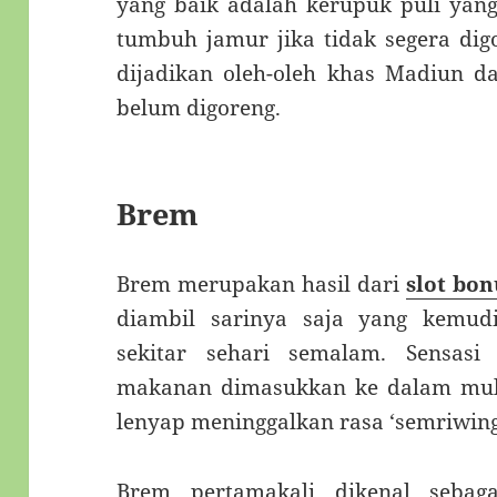
yang baik adalah kerupuk puli yan
tumbuh jamur jika tidak segera dig
dijadikan oleh-oleh khas Madiun d
belum digoreng.
Brem
Brem merupakan hasil dari
slot bon
diambil sarinya saja yang kemu
sekitar sehari semalam. Sensas
makanan dimasukkan ke dalam mul
lenyap meninggalkan rasa ‘semriwing’
Brem pertamakali dikenal sebag