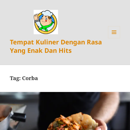
Tempat Kuliner Dengan Rasa
MENU
DAN
Yang Enak Dan Hits
WIDGET
Tag:
Corba