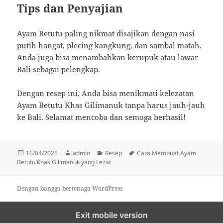
Tips dan Penyajian
Ayam Betutu paling nikmat disajikan dengan nasi
putih hangat, plecing kangkung, dan sambal matah.
Anda juga bisa menambahkan kerupuk atau lawar
Bali sebagai pelengkap.
Dengan resep ini, Anda bisa menikmati kelezatan
Ayam Betutu Khas Gilimanuk tanpa harus jauh-jauh
ke Bali. Selamat mencoba dan semoga berhasil!
Diposkan
Penulis
Kategori
Tag
16/04/2025
admin
Resep
Cara Membuat Ayam
pada
Betutu Khas Gilimanuk yang Lezat
Dengan bangga bertenaga WordPress
Exit mobile version