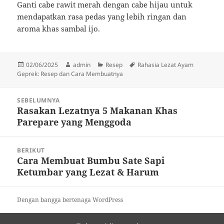
Ganti cabe rawit merah dengan cabe hijau untuk
mendapatkan rasa pedas yang lebih ringan dan
aroma khas sambal ijo.
Diposkan
Penulis
Kategori
Tag
02/06/2025
admin
Resep
Rahasia Lezat Ayam
pada
Geprek: Resep dan Cara Membuatnya
Navigasi
SEBELUMNYA
pos
Rasakan Lezatnya 5 Makanan Khas
Pos
Parepare yang Menggoda
sebelumnya:
BERIKUT
Cara Membuat Bumbu Sate Sapi
Pos
Ketumbar yang Lezat & Harum
berikutnya:
Dengan bangga bertenaga WordPress